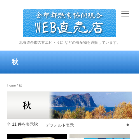
北海道余市の甘エビ・うに などの海産物を通販しています。
秋
Home
/ 秋
秋
全 11 件を表示