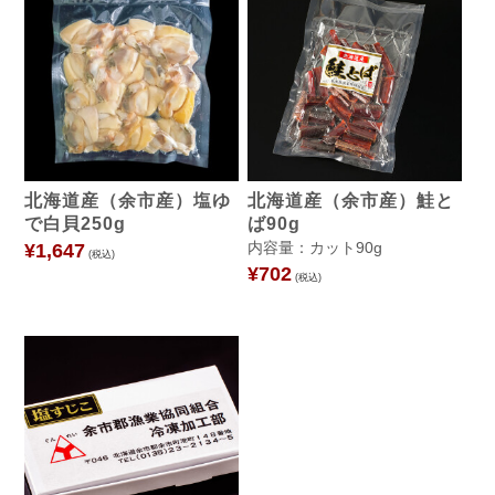
北海道産（余市産）塩ゆ
北海道産（余市産）鮭と
で白貝250g
ば90g
内容量：カット90g
¥1,647
(税込)
¥702
(税込)