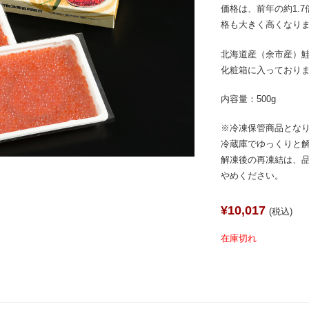
価格は、前年の約1.
格も大きく高くなり
北海道産（余市産）
化粧箱に入っており
内容量：500g
※冷凍保管商品とな
冷蔵庫でゆっくりと
解凍後の再凍結は、
やめください。
¥10,017
(税込)
在庫切れ