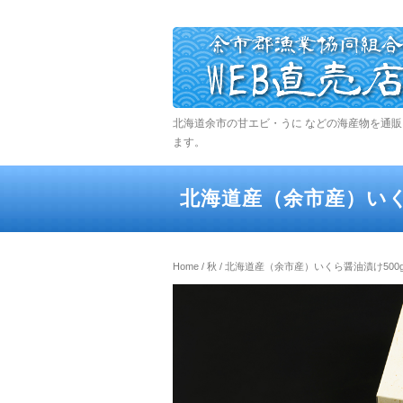
北海道余市の甘エビ・うに などの海産物を通
ます。
北海道産（余市産）いく
Home
/
秋
/ 北海道産（余市産）いくら醤油漬け500