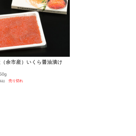
産（余市産）いくら醤油漬け
50g
税込)